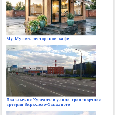
Му-Му сеть ресторанов-кафе
Подольских Курсантов улица: транспортная
артерия Бирюлёво-Западного