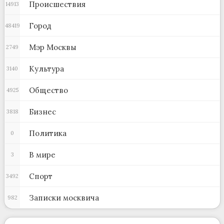
Происшествия
14913
Город
48419
Мэр Москвы
2749
Культура
3140
Общество
4925
Бизнес
3818
Политика
0
В мире
3
Спорт
3492
Записки москвича
982