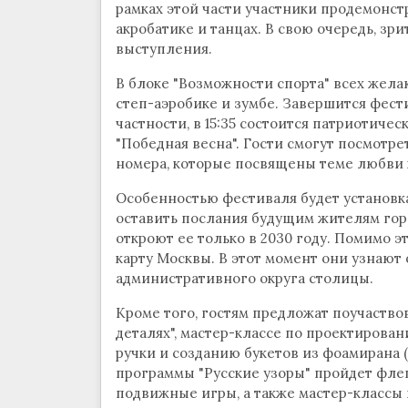
рамках этой части участники продемонст
акробатике и танцах. В свою очередь, зр
выступления.
В блоке "Возможности спорта" всех желаю
степ-аэробике и зумбе. Завершится фест
частности, в 15:35 состоится патриотиче
"Победная весна". Гости смогут посмотр
номера, которые посвящены теме любви 
Особенностью фестиваля будет установка
оставить послания будущим жителям город
откроют ее только в 2030 году. Помимо э
карту Москвы. В этот момент они узнают
административного округа столицы.
Кроме того, гостям предложат поучаствов
деталях", мастер-классе по проектирова
ручки и созданию букетов из фоамирана (
программы "Русские узоры" пройдет фле
подвижные игры, а также мастер-классы 