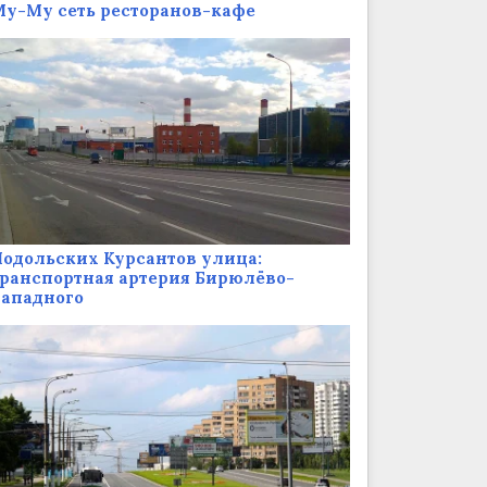
у-Му сеть ресторанов-кафе
одольских Курсантов улица:
ранспортная артерия Бирюлёво-
Западного