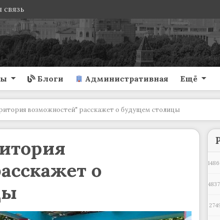
 связь
ты
Блоги
Административная
Ещё
ритория возможностей" расскажет о будущем столицы
ритория
асскажет о
1486
цы
483
274