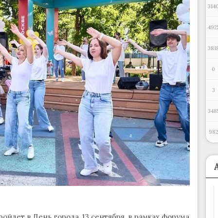
314
492
381
0
3
348
98
йдет в День города, 13 сентября, в рамках форума