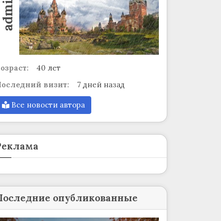
admin
озраст:
40 лет
оследний визит:
7 дней назад
Все новости автора
Реклама
Последние опубликованные