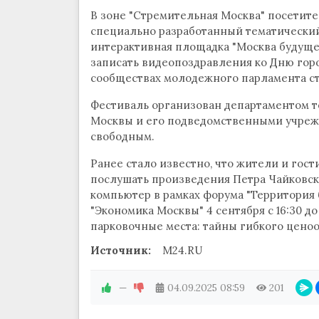
В зоне "Стремительная Москва" посетит
специально разработанный тематический 
интерактивная площадка "Москва будущег
записать видеопоздравления ко Дню горо
сообществах молодежного парламента с
Фестиваль организован департаментом 
Москвы и его подведомственными учрежд
свободным.
Ранее стало известно, что жители и гост
послушать произведения Петра Чайковско
компьютер в рамках форума "Территория б
"Экономика Москвы" 4 сентября с 16:30 до
парковочные места: тайны гибкого ценоо
Источник:
M24.RU
—
04.09.2025
08:59
201