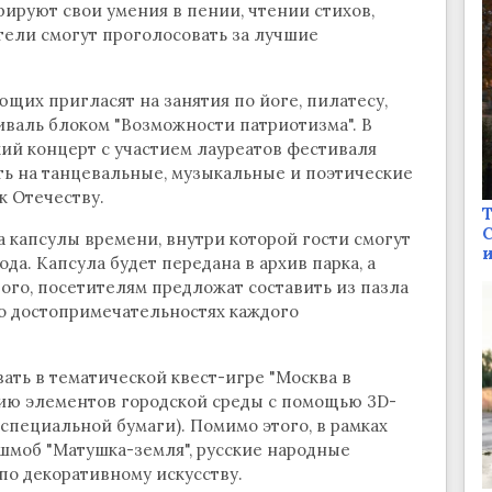
рируют свои умения в пении, чтении стихов,
ители смогут проголосовать за лучшие
щих пригласят на занятия по йоге, пилатесу,
иваль блоком "Возможности патриотизма". В
ский концерт с участием лауреатов фестиваля
еть на танцевальные, музыкальные и поэтические
к Отечеству.
Т
С
 капсулы времени, внутри которой гости смогут
и
а. Капсула будет передана в архив парка, а
того, посетителям предложат составить из пазла
 о достопримечательностях каждого
ать в тематической квест-игре "Москва в
нию элементов городской среды с помощью 3D-
специальной бумаги). Помимо этого, в рамках
шмоб "Матушка-земля", русские народные
по декоративному искусству.