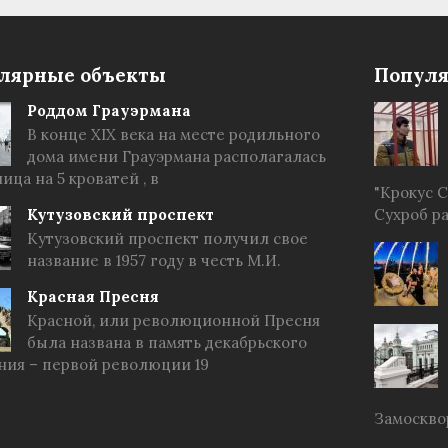
лярные объекты
Популя
Роддом Грауэрмана
В конце XIX века на месте родильного
дома имени Грауэрмана располагалась
ица на 5 кроватей , в
"Крокус 
Кутузовский проспект
Сухроб р
Кутузовский проспект получил свое
название в 1957 году в честь М.И.
Красная Пресня
Красной, или революционной Пресня
была названа в память декабрьского
ния – первой революции 19
Замоскво