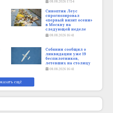
08.08.2026
17:54
Синоптик Леус
спрогнозировал
«первый визит осени»
в Москву на
следующей неделе
08.08.2026
16:41
В
Собянин сообщил о
ликвидации уже 19
беспилотников,
летевших на столицу
08.08.2026
16:41
казать ещё