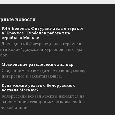
рные новости
РИА Новости: Фигурант дела о теракте
в "Крокусе" Курбонов работал на
стройке в Москве
Двенадцатый фигурант дела о теракте в
Сити Холле" Джумохон Курбонов и его брат
абот
Московские развлечения для пар
Свидание – это всегда что-то волнующее,
интересное и захватывающее.
Куда можно уехать с Белорусского
вокзала Москвы?
Белорусский вокзал Москвы находится на
одноимённой станции метро кольцевой и
рецкой линии.