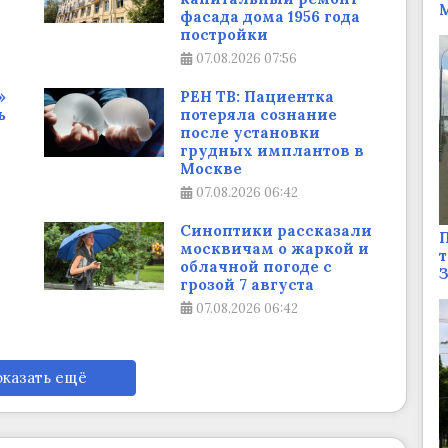
М
фасада дома 1956 года
постройки
07.08.2026
07:56
»
РЕН ТВ: Пациентка
ь
потеряла сознание
после установки
грудных имплантов в
Москве
07.08.2026
06:42
Синоптики рассказали
П
москвичам о жаркой и
т
облачной погоде с
грозой 7 августа
07.08.2026
06:42
казать ещё