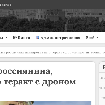
 связь
ты
Блоги
Административная
Ещё
ала россиянина, планировавшего теракт с дроном против военного
россиянина,
 теракт с дроном
1485
о
483
274