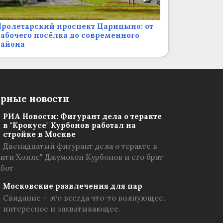
ролетарский проспект Царицыно: от
абочего посёлка до современного
района
рные новости
РИА Новости: Фигурант дела о теракте
в "Крокусе" Курбонов работал на
стройке в Москве
Двенадцатый фигурант дела о теракте в
Сити Холле" Джумохон Курбонов и его брат
абот
Московские развлечения для пар
Свидание – это всегда что-то волнующее,
интересное и захватывающее.