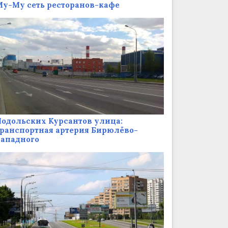
у-Му сеть ресторанов-кафе
одольских Курсантов улица:
ранспортная артерия Бирюлёво-
Западного