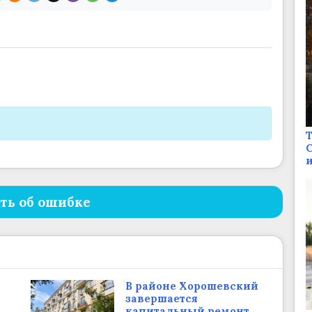
Т
С
и
ть об ошибке
В районе Хорошевский
и
завершается
капитальный ремонт