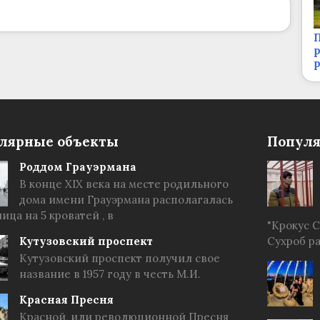
П
р
лярные объекты
Популя
Роддом Грауэрмана
В конце XIX века на месте родильного
дома имени Грауэрмана располагалась
ица на 5 кроватей , в
"Крокус 
Кутузовский проспект
Сухроб р
Кутузовский проспект получил свое
название в 1957 году в честь М.И.
Красная Пресня
Красной, или революционной Пресня