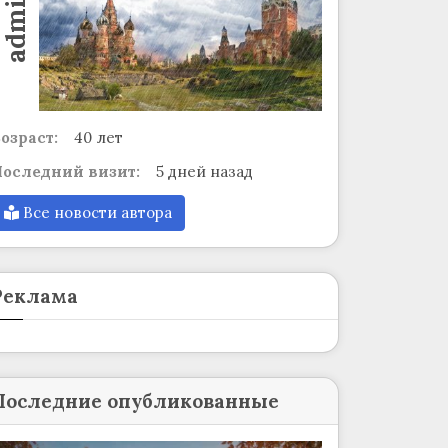
admin
озраст:
40 лет
оследний визит:
5 дней назад
Все новости автора
Реклама
Последние опубликованные