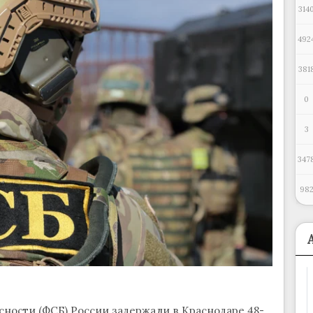
314
492
381
0
3
347
98
ности (ФСБ) России задержали в Краснодаре 48-