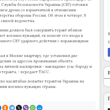
ю Службы безопасности Украины (СБУ) готовил
нием дрона со взрывчаткой в отношении
рства обороны России. Об этом в четверг, 9
связей ведомства.
янин должен был совершить теракт вблизи
В
ет военнослужащий, «в момент его входа в
анного СВУ ударного действия с поражающими
П
ал в Москве квартиру, где установил две
ения за адресом проживания объекта
ва личной маскировки - накладные усы, бороду и
теракта, - передает ТАСС.
по масштабам попытке терактов Украины на
ении военнослужащих страны.