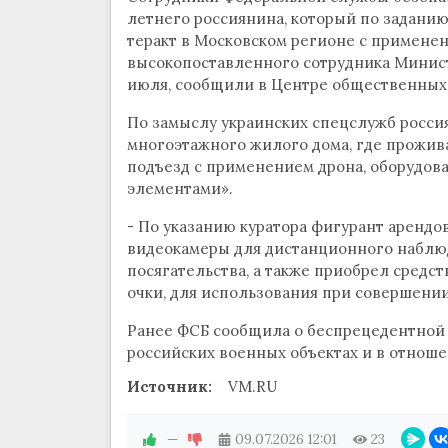
летнего россиянина, который по задани
теракт в Московском регионе с примене
высокопоставленного сотрудника Министе
июля, сообщили в Центре общественных 
По замыслу украинских спецслужб росси
многоэтажного жилого дома, где прожива
подъезд с применением дрона, оборудов
элементами».
- По указанию куратора фигурант арендов
видеокамеры для дистанционного наблюд
посягательства, а также приобрел средст
очки, для использования при совершении 
Ранее ФСБ сообщила о беспрецедентной 
российских военных объектах и в отнош
Источник:
VM.RU
—
09.07.2026
12:01
23