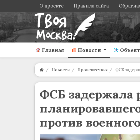
О проекте
Правила сайта
Обратная
Главная
Новости
Объек
Новости
Происшествия
ФСБ задерж
ФСБ задержала 
планировавшего
против военног