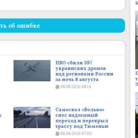
М
ть об ошибке
ПВО сбили 397
украинских дронов
П
над регионами России
т
за ночь 8 августа
08.08.2026
08:14
Самосвал «Вольво»
х
снес надземный
переход и перекрыл
трассу под Тюменью
08.08.2026
07:02