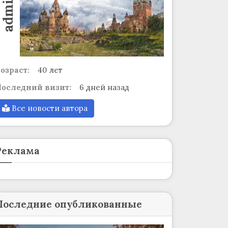
admin
озраст:
40 лет
оследний визит:
6 дней назад
Все новости автора
Реклама
Последние опубликованные