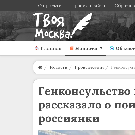
О проекте
Правила сайта
Обратная
Главная
Новости
Объек
Новости
Происшествия
Генконсульс
Генконсульство 
рассказало о по
россиянки