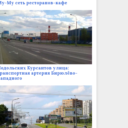
у-Му сеть ресторанов-кафе
одольских Курсантов улица:
ранспортная артерия Бирюлёво-
Западного