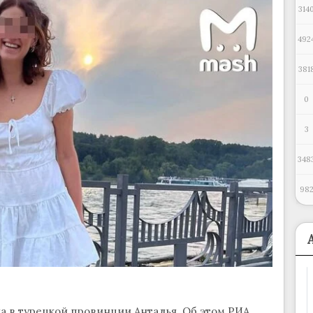
314
492
381
0
3
348
98
а в турецкой провинции Анталья. Об этом РИА