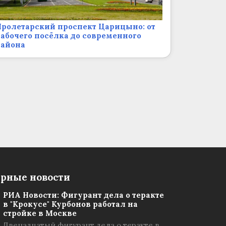
ролетарский проспект Царицыно: от
абочего посёлка до современного
района
рные новости
РИА Новости: Фигурант дела о теракте
в "Крокусе" Курбонов работал на
стройке в Москве
Двенадцатый фигурант дела о теракте в