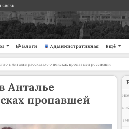
 связь
ты
Блоги
Административная
Ещё
тво в Анталье рассказало о поисках пропавшей россиянки
в Анталье
исках пропавшей
1486
4835
274