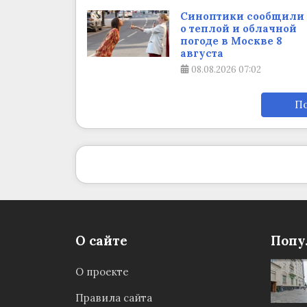
Синоптики сообщили
о теплой и облачной
погоде в Москве 8
августа
08.08.2026
07:02
По
О сайте
Попу
О проекте
Правила сайта