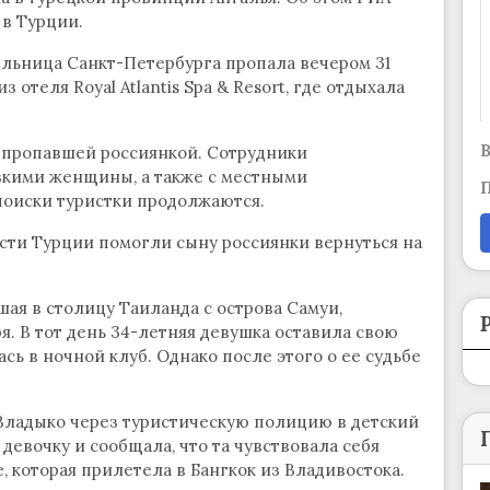
 в Турции.
ельница Санкт-Петербурга пропала вечером 31
з отеля Royal Atlantis Spa & Resort, где отдыхала
В
с пропавшей россиянкой. Сотрудники
изкими женщины, а также с местными
П
поиски туристки продолжаются.
асти Турции помогли сыну россиянки вернуться на
ая в столицу Таиланда с острова Самуи,
ря. В тот день 34-летняя девушка оставила свою
ь в ночной клуб. Однако после этого о ее судьбе
 Владыко через туристическую полицию в детский
девочку и сообщала, что та чувствовала себя
 которая прилетела в Бангкок из Владивостока.