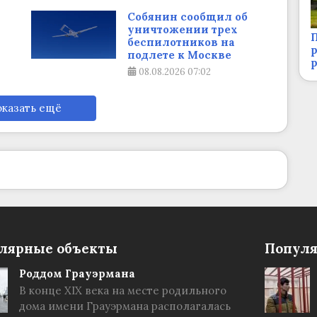
Собянин сообщил об
уничтожении трех
П
беспилотников на
р
подлете к Москве
08.08.2026
07:02
казать ещё
лярные объекты
Популя
Роддом Грауэрмана
В конце XIX века на месте родильного
дома имени Грауэрмана располагалась