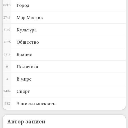
Город
48372
Мэр Москвы
2749
Культура
3140
Общество
4925
Бизнес
3818
Политика
0
В мире
3
Спорт
3484
Записки москвича
982
Автор записи