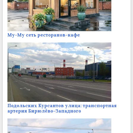
Му-Му сеть ресторанов-кафе
Подольских Курсантов улица: транспортная
артерия Бирюлёво-Западного