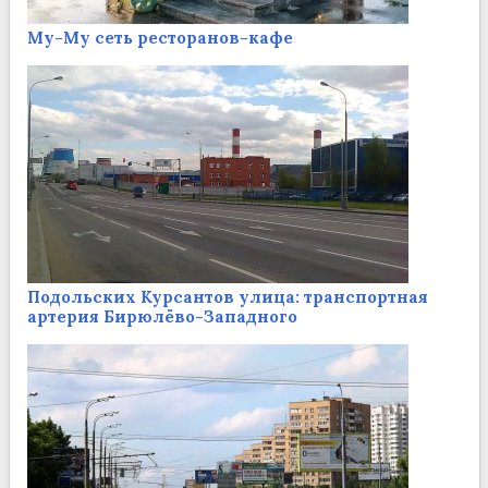
Му-Му сеть ресторанов-кафе
Подольских Курсантов улица: транспортная
артерия Бирюлёво-Западного