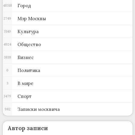
Город
48318
Мэр Москвы
2749
Культура
3140
Общество
4924
Бизнес
3818
Политика
0
В мире
3
Спорт
3479
Записки москвича
982
Автор записи