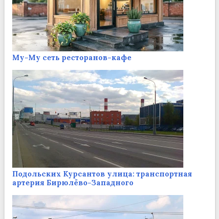
Му-Му сеть ресторанов-кафе
Подольских Курсантов улица: транспортная
артерия Бирюлёво-Западного