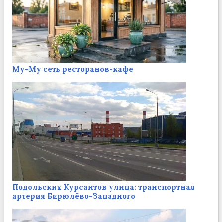
Му-Му сеть ресторанов-кафе
Подольских Курсантов улица: транспортная
артерия Бирюлёво-Западного