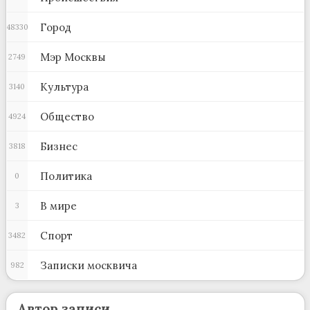
Город
48330
Мэр Москвы
2749
Культура
3140
Общество
4924
Бизнес
3818
Политика
0
В мире
3
Спорт
3482
Записки москвича
982
Автор записи