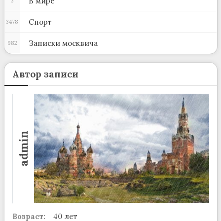
В мире
3
Спорт
3478
Записки москвича
982
Автор записи
admin
Возраст:
40 лет