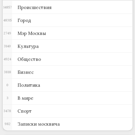
Происшествия
14857
Город
48315
Мэр Москвы
2749
Культура
3140
Общество
4924
Бизнес
3818
Политика
0
В мире
3
Спорт
3478
Записки москвича
982