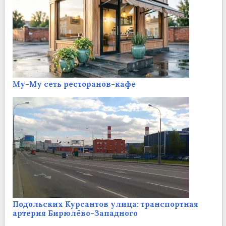
Му-Му сеть ресторанов-кафе
Подольских Курсантов улица: транспортная
артерия Бирюлёво-Западного