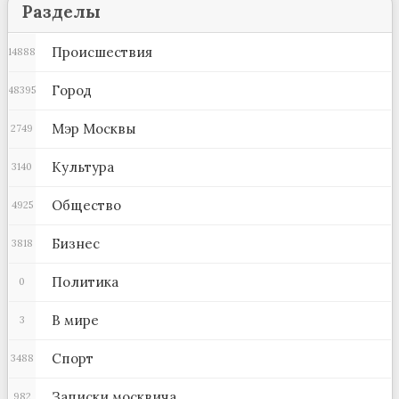
Разделы
Происшествия
14888
Город
48395
Мэр Москвы
2749
Культура
3140
Общество
4925
Бизнес
3818
Политика
0
В мире
3
Спорт
3488
Записки москвича
982