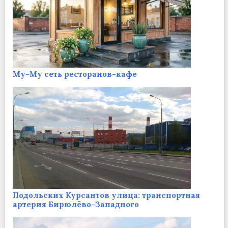
Му-Му сеть ресторанов-кафе
Подольских Курсантов улица: транспортная
артерия Бирюлёво-Западного