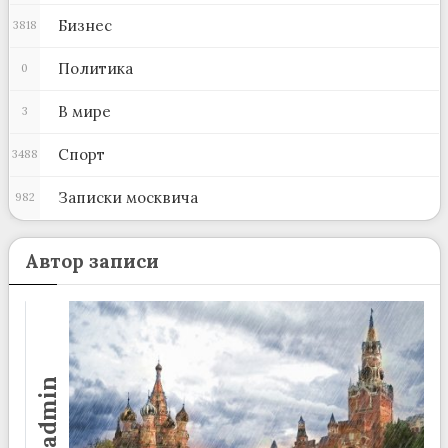
Бизнес
3818
Политика
0
В мире
3
Спорт
3488
Записки москвича
982
Автор записи
admin