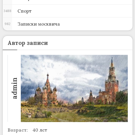
Спорт
3488
Записки москвича
982
Автор записи
admin
Возраст:
40 лет