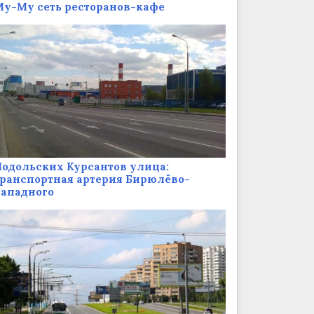
у-Му сеть ресторанов-кафе
одольских Курсантов улица:
ранспортная артерия Бирюлёво-
Западного