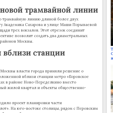
новой трамвайной линии
ю трамвайную линию длиной более двух
кту Академика Сахарова и улице Маши Порываевой
щади трех вокзалов. Этот отрезок соединит
ективе позволит создать два диаметральных
 районов Москвы.
Т
и вблизи станции
С
и
 Москвы власти города приняли решение о
оложенной вблизи станции метро «Боровское
тках в районе Ново-Переделкино вместо
ный жилой квартал и объекты общественно-
рдило проект планировки части
от». На юго-востоке столицы, рядом с Перовским