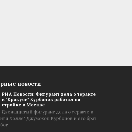
рные новости
РИА Новости: Фигурант дела о теракте
в "Крокусе" Курбонов работал на
стройке в Москве
Двенадцатый фигурант дела о теракте в
Сити Холле" Джумохон Курбонов и его брат
абот