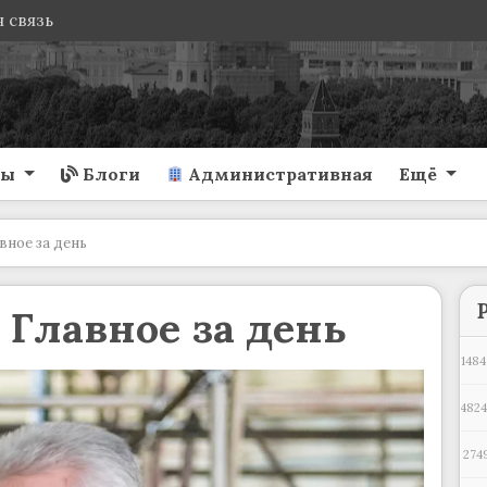
 связь
ты
Блоги
Административная
Ещё
вное за день
 Главное за день
1484
4824
274