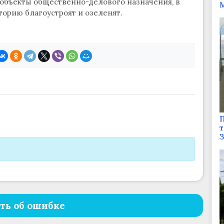
 объекты общественно-делового назначения, в
М
торию благоустроят и озеленят.
П
т
ть об ошибке