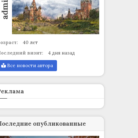
admin
озраст:
40 лет
оследний визит:
4 дня назад
Все новости автора
Реклама
Последние опубликованные