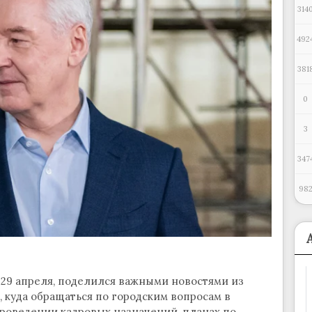
314
492
381
0
3
347
98
 29 апреля, поделился важными новостями из
 куда обращаться по городским вопросам в
 проведении кадровых назначений, планах по