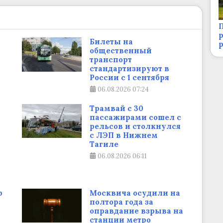
П
р
Билеты на
общественный
транспорт
стандартизируют в
России с 1 сентября
06.08.2026
07:24
Трамвай с 30
пассажирами сошел с
рельсов и столкнулся
с ЛЭП в Нижнем
Тагиле
06.08.2026
06:11
р
Москвича осудили на
полтора года за
оправдание взрыва на
станции метро