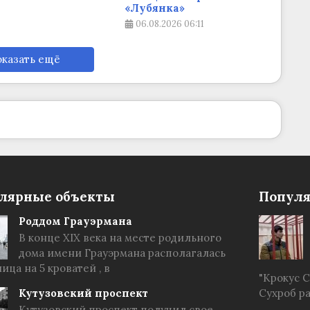
«Лубянка»
06.08.2026
06:11
казать ещё
лярные объекты
Популя
Роддом Грауэрмана
В конце XIX века на месте родильного
дома имени Грауэрмана располагалась
ица на 5 кроватей , в
"Крокус 
Кутузовский проспект
Сухроб р
Кутузовский проспект получил свое