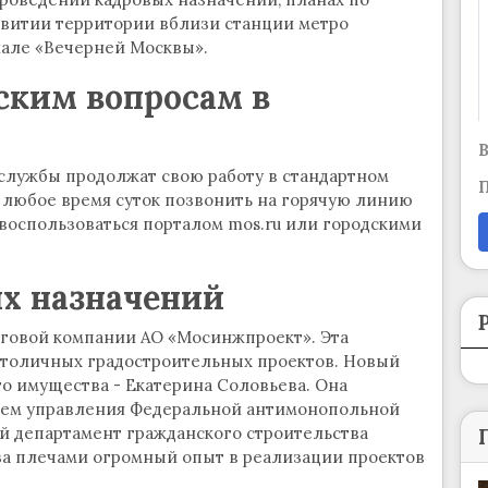
витии территории вблизи станции метро
иале «Вечерней Москвы».
ским вопросам в
В
 службы продолжат свою работу в стандартном
П
 любое время суток позвонить на горячую линию
 воспользоваться порталом mos.ru или городскими
х назначений
говой компании АО «Мосинжпроект». Эта
столичных градостроительных проектов. Новый
го имущества - Екатерина Соловьева. Она
елем управления Федеральной антимонопольной
 департамент гражданского строительства
 за плечами огромный опыт в реализации проектов