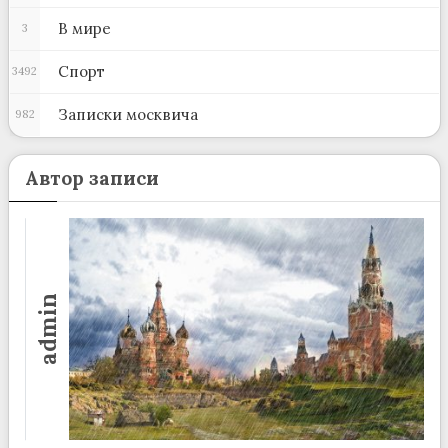
В мире
3
Спорт
3492
Записки москвича
982
Автор записи
admin