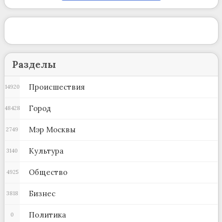
Разделы
Происшествия
14920
Город
48428
Мэр Москвы
2749
Культура
3140
Общество
4925
Бизнес
3818
Политика
0