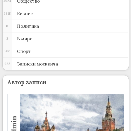
Общество
4924
Бизнес
3818
Политика
0
В мире
3
Спорт
3481
Записки москвича
982
Автор записи
admin