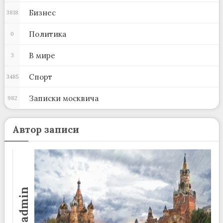
Бизнес
3818
Политика
0
В мире
3
Спорт
3485
Записки москвича
982
Автор записи
admin