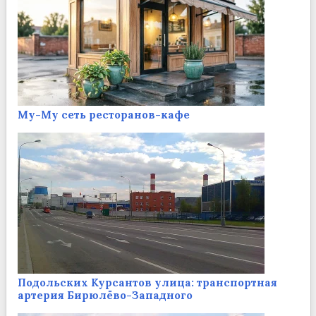
Му-Му сеть ресторанов-кафе
Подольских Курсантов улица: транспортная
артерия Бирюлёво-Западного