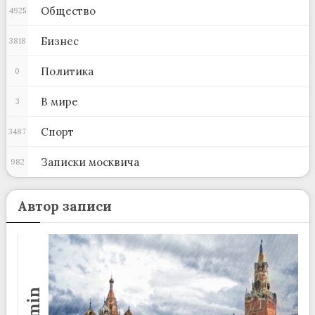
Общество
4925
Бизнес
3818
Политика
0
В мире
3
Спорт
3487
Записки москвича
982
Автор записи
admin