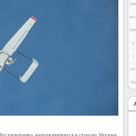
314
492
381
0
3
347
98
еспилотника, направлявшихся в сторону Москвы.