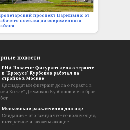
ролетарский проспект Царицыно: от
абочего посёлка до современного
района
рные новости
РИА Новости: Фигурант дела о теракте
в "Крокусе" Курбонов работал на
стройке в Москве
Двенадцатый фигурант дела о теракте в
Сити Холле" Джумохон Курбонов и его брат
абот
Московские развлечения для пар
Свидание – это всегда что-то волнующее,
интересное и захватывающее.