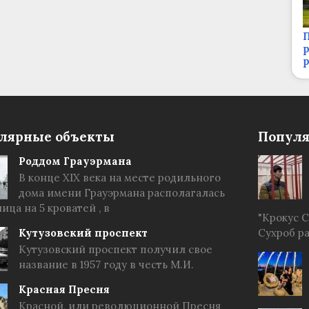
П
р
лярные объекты
Популя
Роддом Грауэрмана
В конце XIX века на месте родильного
дома имени Грауэрмана располагалась
ица на 5 кроватей , в
"Крокус 
Кутузовский проспект
Сухроб р
Кутузовский проспект получил свое
название в 1957 году в честь М.И.
Красная Пресня
Красной, или революционной Пресня