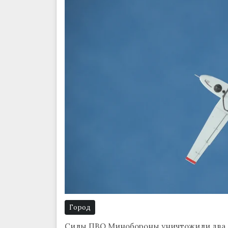
Город
Силы ПВО Минобороны уничтожили два б