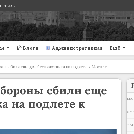
 связь
ты
Блоги
Административная
Ещё
ны сбили еще два беспилотника на подлете к Москве
бороны сбили еще
а на подлете к
1484
4827
274