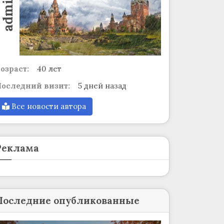
admin
озраст:
40 лет
оследний визит:
5 дней назад
Все новости автора
Реклама
Последние опубликованные