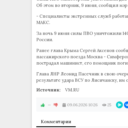
Об этом во вторник, 9 июня, сообщил мэ
- Специалисты экстренных служб работаю
МАКС.
За ночь 9 июня силы ПВО уничтожили 14
России.
Ранее глава Крыма Сергей Аксенов сообщ
пассажирского поезда Москва - Симферо
пострадал машинист, его помощник поги
Глава ЛНР Леонид Пасечник в свою очеред
результате удара ВСУ по Лисичанску, им 
Источник:
VM.RU
—
09.06.2026
10:26
25
Комментарии