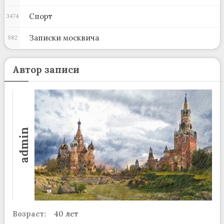
Спорт
3474
Записки москвича
982
Автор записи
admin
Возраст:
40 лет