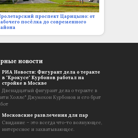
ролетарский проспект Царицыно: от
абочего посёлка до современного
района
рные новости
РИА Новости: Фигурант дела о теракте
в "Крокусе" Курбонов работал на
стройке в Москве
Двенадцатый фигурант дела о теракте в
Сити Холле" Джумохон Курбонов и его брат
абот
Московские развлечения для пар
Свидание – это всегда что-то волнующее,
интересное и захватывающее.