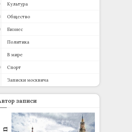
Культура
0
Общество
5
Бизнес
8
Политика
В мире
Спорт
9
Записки москвича
2
Автор записи