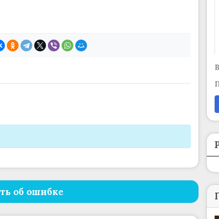
В
П
ть об ошибке