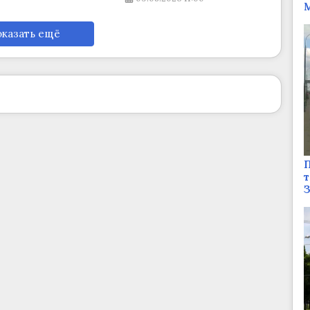
М
казать ещё
П
т