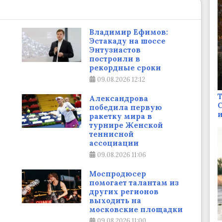
Владимир Ефимов:
Эстакаду на шоссе
Энтузиастов
построили в
рекордные сроки
09.08.2026
12:12
Т
Александрова
С
победила первую
и
ракетку мира в
турнире Женской
теннисной
ассоциации
09.08.2026
11:06
Моспродюсер
помогает талантам из
других регионов
выходить на
московские площадки
09.08.2026
11:00