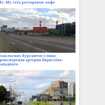
у-Му сеть ресторанов-кафе
одольских Курсантов улица:
ранспортная артерия Бирюлёво-
Западного