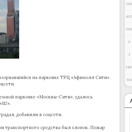
314
492
381
0
3
348
взорвавшийся на парковке ТРЦ «Афимолл Сити».
98
оцсети.
земной парковке «Москвы-Сити», удалось
112».
радал, добавили в соцсети.
ния транспортного средства был хлопок. Пожар