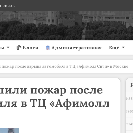
 связь
ты
Блоги
Административная
Ещё
 пожар после взрыва автомобиля в ТЦ «Афимолл Сити» в Москве
шили пожар после
иля в ТЦ «Афимолл
1488
484
274