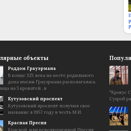
П
р
лярные объекты
Популя
Роддом Грауэрмана
В конце XIX века на месте родильного
дома имени Грауэрмана располагалась
ица на 5 кроватей , в
"Крокус 
Кутузовский проспект
Сухроб р
Кутузовский проспект получил свое
название в 1957 году в честь М.И.
Красная Пресня
Красной, или революционной Пресня