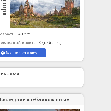
admin
озраст:
40 лет
оследний визит:
8 дней назад
Все новости автора
Реклама
Последние опубликованные