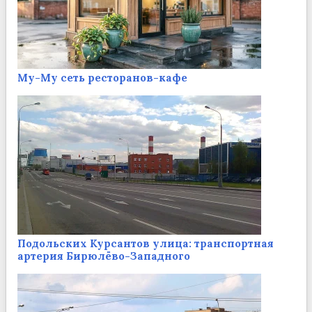
Му-Му сеть ресторанов-кафе
Подольских Курсантов улица: транспортная
артерия Бирюлёво-Западного