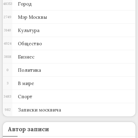
Город
48353
Мэр Москвы
2749
Культура
3140
Общество
4924
Бизнес
3818
Политика
0
В мире
3
Спорт
3483
Записки москвича
982
Автор записи