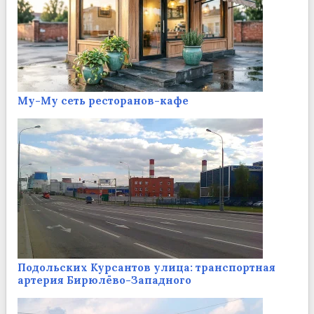
Му-Му сеть ресторанов-кафе
Подольских Курсантов улица: транспортная
артерия Бирюлёво-Западного