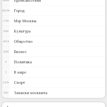
Происшествия
14855
Город
48296
Мэр Москвы
2749
Культура
3140
Общество
4924
Бизнес
3818
Политика
0
В мире
3
Спорт
3478
Записки москвича
982