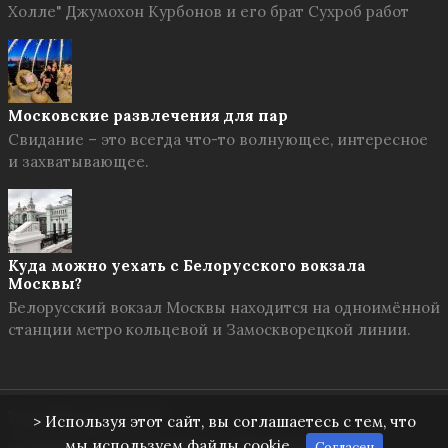
Холле" Джумохон Курбонов и его брат Сухроб работ
Московские развлечения для пар
Свидание – это всегда что-то волнующее, интересное
и захватывающее.
Куда можно уехать с Белорусского вокзала
Москвы?
Белорусский вокзал Москвы находится на одноимённой
станции метро кольцевой и Замоскворецкой линии.
Твоя Москва
© 2026
> Используя этот сайт, вы соглашаетесь с тем, что
мы используем файлы cookie.
Согласен