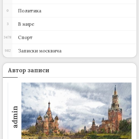
Политика
0
В мире
3
Спорт
3478
Записки москвича
982
Автор записи
admin