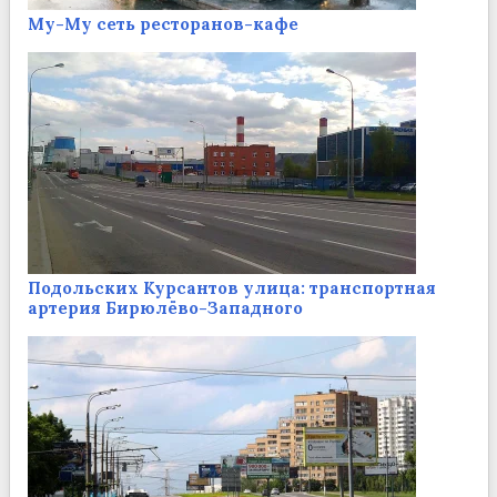
Му-Му сеть ресторанов-кафе
Подольских Курсантов улица: транспортная
артерия Бирюлёво-Западного