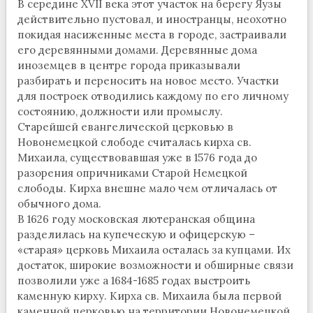
В середине XVII века этот участок на берегу Яузы
действительно пустовал, и иностранцы, неохотно
покидая насиженные места в городе, застраивали
его деревянными домами. Деревянные дома
иноземцев в центре города приказывали
разбирать и переносить на новое место. Участки
для построек отводились каждому по его личному
состоянию, должности или промыслу.
Старейшей евангелической церковью в
Новонемецкой слободе считалась кирха св.
Михаила, существовавшая уже в 1576 года до
разорения опричниками Старой Немецкой
слободы. Кирха внешне мало чем отличалась от
обычного дома.
В 1626 году московская лютеранская община
разделилась на купеческую и офицерскую –
«старая» церковь Михаила осталась за купцами. Их
достаток, широкие возможности и обширные связи
позволили уже а 1684-1685 годах выстроить
каменную кирху. Кирха св. Михаила была первой
каменной церковью на территории Новонемецкой