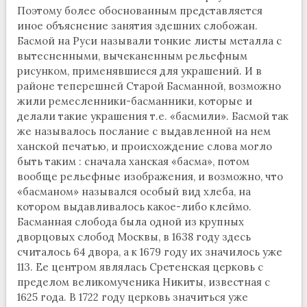
Поэтому более обоснованным представляется
иное объяснение занятия здешних слобожан.
Басмой на Руси называли тонкие листы металла с
вытесненными, вычеканенным рельефным
рисунком, применявшиеся для украшений. И в
районе теперешней Старой Басманной, возможно
жили ремесленники-басманники, которые и
делали такие украшения т.е. «басмили». Басмой так
же называлось послание с выдавленной на нем
ханской печатью, и происхождение слова могло
быть таким : сначала ханская «басма», потом
вообще рельефные изображения, и возможно, что
«басманом» назывался особый вид хлеба, на
котором выдавливалось какое-либо клеймо.
Басманная слобода была одной из крупных
дворцовых слобод Москвы, в 1638 году здесь
считалось 64 двора, а к 1679 году их значилось уже
113. Ее центром являлась Сретенская церковь с
пределом великомученика Никиты, известная с
1625 года. В 1722 году церковь значиться уже