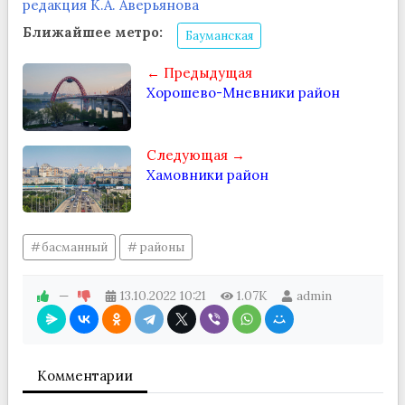
редакция К.А. Аверьянова
Ближайшее метро:
Бауманская
← Предыдущая
Хорошево-Мневники район
Следующая →
Хамовники район
басманный
районы
—
13.10.2022
10:21
1.07K
admin
Комментарии