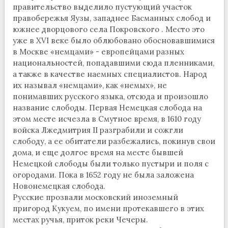
правительство выделило пустующий участок
правобережья Яузы, западнее Басманных слобод и
южнее дворцового села Покровского . Место это
уже в XVI веке было облюбовано обосновавшимися
в Москве «немцами» - европейцами разных
национальностей, попадавшими сюда пленниками,
а также в качестве наемных специалистов. Народ
их называл «немцами», как «немых», не
понимавших русского языка, отсюда и произошло
название слободы. Первая Немецкая слобода на
этом месте исчезла в Смутное время, в 1610 году
войска Лжедмитрия II разграбили и сожгли
слободу, а ее обитатели разбежались, покинув свои
дома, и еще долгое время на месте бывшей
Немецкой слободы были только пустыри и поля с
огородами. Пока в 1652 году не была заложена
Новонемецкая слобода.
Русские прозвали московский иноземный
пригород Кукуем, по имени протекавшего в этих
местах ручья, приток реки Чечеры.