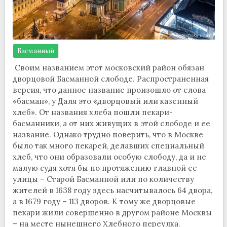
Басманный
Своим названием этот московский район обязан
дворцовой Басманной слободе. Распространенная
версия, что данное название произошло от слова
«басман», у Даля это «дворцовый или казенный
хлеб». От названия хлеба пошли пекари-
басманники, а от них живущих в этой слободе и ее
название. Однако трудно поверить, что в Москве
было так много пекарей, делавших специальный
хлеб, что они образовали особую слободу, да и не
малую судя хотя бы по протяжению главной ее
улицы – Старой Басманной или по количеству
жителей в 1638 году здесь насчитывалось 64 двора,
а в 1679 году – 113 дворов. К тому же дворцовые
пекари жили совершенно в другом районе Москвы
– на месте нынешнего Хлебного переулка.