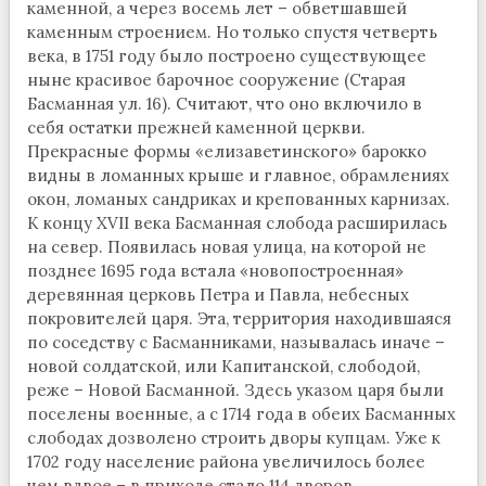
каменной, а через восемь лет – обветшавшей
каменным строением. Но только спустя четверть
века, в 1751 году было построено существующее
ныне красивое барочное сооружение (Старая
Басманная ул. 16). Считают, что оно включило в
себя остатки прежней каменной церкви.
Прекрасные формы «елизаветинского» барокко
видны в ломанных крыше и главное, обрамлениях
окон, ломаных сандриках и крепованных карнизах.
К концу XVII века Басманная слобода расширилась
на север. Появилась новая улица, на которой не
позднее 1695 года встала «новопостроенная»
деревянная церковь Петра и Павла, небесных
покровителей царя. Эта, территория находившаяся
по соседству с Басманниками, называлась иначе –
новой солдатской, или Капитанской, слободой,
реже – Новой Басманной. Здесь указом царя были
поселены военные, а с 1714 года в обеих Басманных
слободах дозволено строить дворы купцам. Уже к
1702 году население района увеличилось более
чем вдвое – в приходе стало 114 дворов.