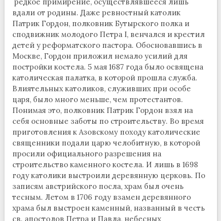
редкое примирение, осуществлявшееся лишь
вдали от родины. Даже ревностный католик
Патрик Гордон, полковник Бутырского полка и
сподвижник молодого Петра I, венчался и крестил
детей у реформатского пастора. Обосновавшись в
Москве, Гордон приложил немало усилий для
постройки костела. 5 мая 1687 года было освящена
католическая палатка, в которой прошла служба.
Влиятельных католиков, служивших при особе
царя, было много меньше, чем протестантов.
Понимая это, полковник Патрик Гордон взял на
себя основные заботы по строительству. Во время
приготовления к Азовскому походу католические
священники подали царю челобитную, в которой
просили официального разрешения на
строительство каменного костела. И лишь в 1698
году католики выстроили деревянную церковь. По
записям австрийского посла, храм был очень
тесным. Летом в 1706 году взамен деревянного
храма был выстроен каменный, названный в честь
св. апостолов Петра и Павла, небесных