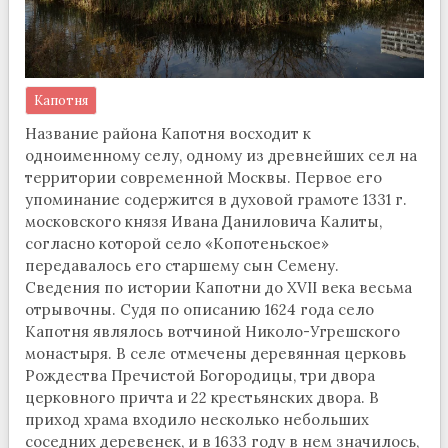
Капотня
Название района Капотня восходит к
одноименному селу, одному из древнейших сел на
территории современной Москвы. Первое его
упоминание содержится в духовой грамоте 1331 г.
московского князя Ивана Даниловича Калиты,
согласно которой село «Копотеньское»
передавалось его старшему сын Семену.
Сведения по истории Капотни до XVII века весьма
отрывочны. Судя по описанию 1624 года село
Капотня являлось вотчиной Николо-Угрешского
монастыря. В селе отмечены деревянная церковь
Рождества Пречистой Богородицы, три двора
церковного причта и 22 крестьянских двора. В
приход храма входило несколько небольших
соседних деревенек, и в 1633 году в нем значилось,