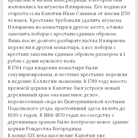
жаловались на игумена Иллариона. Его подписал
староста села Капотни Иван Савинов от имени 1250
человек. Крестьяне требовали удалить игумена
Иллариона из монастыря в другое место, а также
заменить поборы с крестьян единым оброком.
Лишь после долгого разбирательства Иллариона
перевели в другой монастырь, а все поборы с
крестьян заменили единым оброком размером в 1
рубль с души мужского пола.
В 1764 года владения монастыря были
секуляризированы, и местные крестьяне перешли
в ведение Коллегии экономии. В 1789 году вместо
прежней церкви в Капотне был устроен новый
деревянный храм «на каменное дело»,
перенесенный сюда из Екатерининской пустыни
Подольского уезда, простоявший здесь вплоть до
1930-х годов. В 1866-1870 годах по соседству с
деревянным храмом было построено новое здание
церкви Рождества Богородицы.
К концу XIX века население Капотни уже