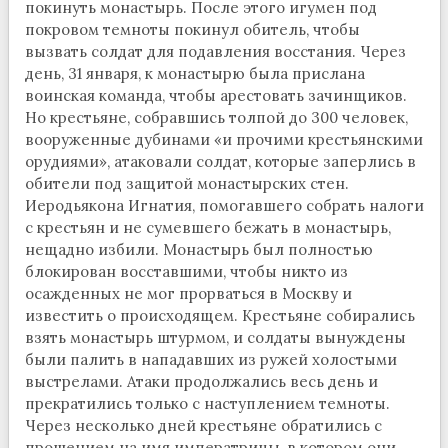
покинуть монастырь. После этого игумен под
покровом темноты покинул обитель, чтобы
вызвать солдат для подавления восстания. Через
день, 31 января, к монастырю была прислана
воинская команда, чтобы арестовать зачинщиков.
Но крестьяне, собравшись толпой до 300 человек,
вооруженные дубинами «и прочими крестьянскими
орудиями», атаковали солдат, которые заперлись в
обители под защитой монастырских стен.
Иеродьякона Игнатия, помогавшего собрать налоги
с крестьян и не сумевшего бежать в монастырь,
нещадно избили. Монастырь был полностью
блокирован восставшими, чтобы никто из
осажденных не мог прорваться в Москву и
известить о происходящем. Крестьяне собирались
взять монастырь штурмом, и солдаты вынуждены
были палить в нападавших из ружей холостыми
выстрелами. Атаки продолжались весь день и
прекратились только с наступлением темноты.
Через несколько дней крестьяне обратились с
прошением на имя императрицы, в котором они