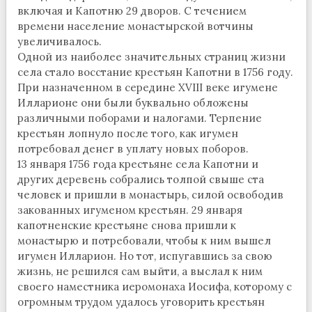
включая и Капотню 29 дворов. С течением
времени население монастырской вотчины
увеличивалось.
Одной из наиболее значительных страниц жизни
села стало восстание крестьян Капотни в 1756 году.
При назначенном в середине XVIII веке игумене
Илларионе они были буквально обложены
различными поборами и налогами. Терпение
крестьян лопнуло после того, как игумен
потребовал денег в уплату новых поборов.
13 января 1756 года крестьяне села Капотни и
других деревень собрались толпой свыше ста
человек и пришли в монастырь, силой освободив
закованных игуменом крестьян. 29 января
капотненские крестьяне снова пришли к
монастырю и потребовали, чтобы к ним вышел
игумен Илларион. Но тот, испугавшись за свою
жизнь, не решился сам выйти, а выслал к ним
своего наместника иеромонаха Иосифа, которому с
огромным трудом удалось уговорить крестьян