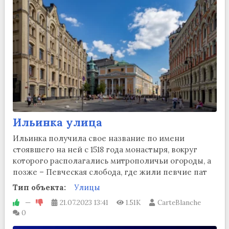
Ильинка улица
Ильинка получила свое название по имени
стоявшего на ней с 1518 года монастыря, вокруг
которого располагались митрополичьи огороды, а
позже – Певческая слобода, где жили певчие пат
Тип объекта:
Улицы
—
21.07.2023
13:41
1.51K
CarteBlanche
0