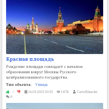
Красная площадь
Рождение площади совпадает с началом
образования вокруг Москвы Русского
централизованного государства.
Тип объекта:
Улицы
—
14.03.2023
10:33
1.87K
CarteBlanche
0