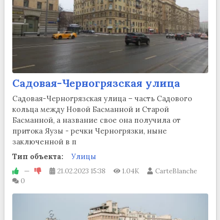
Садовая-Черногрязская улица
Садовая-Черногрязская улица – часть Садового
кольца между Новой Басманной и Старой
Басманной, а название свое она получила от
притока Яузы - речки Черногрязки, ныне
заключенной в п
Тип объекта:
Улицы
—
21.02.2023
15:38
1.04K
CarteBlanche
0