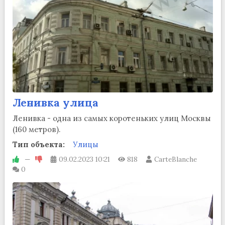
Ленивка улица
Ленивка - одна из самых коротеньких улиц Москвы
(160 метров).
Тип объекта:
Улицы
—
09.02.2023
10:21
818
CarteBlanche
0