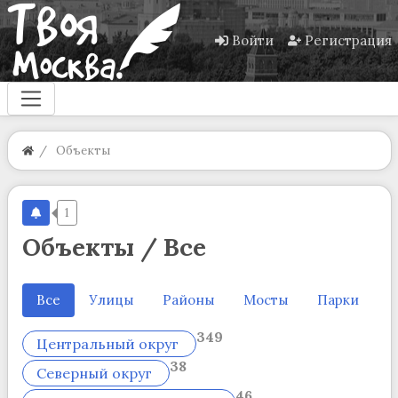
Войти
Регистрация
Объекты
1
Объекты / Все
Все
Улицы
Районы
Мосты
Парки
И
349
Центральный округ
38
Северный округ
46