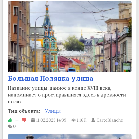
Большая Полянка улица
Название улицы, данное в конце XVIII века,
напоминает о простиравшихся здесь в древности
полях.
Тип объекта:
Улицы
—
11.02.2023
14:39
1.16K
CarteBlanche
0