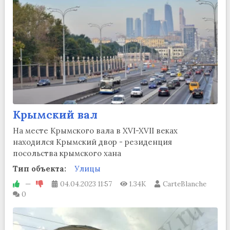
Крымский вал
На месте Крымского вала в XVI-XVII веках
находился Крымский двор - резиденция
посольства крымского хана
Тип объекта:
Улицы
—
04.04.2023
11:57
1.34K
CarteBlanche
0