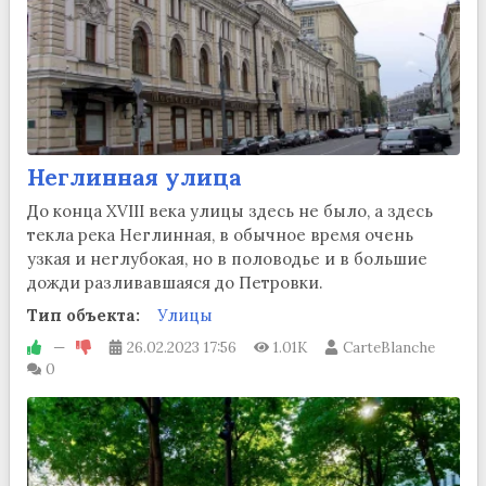
Неглинная улица
До конца XVIII века улицы здесь не было, а здесь
текла река Неглинная, в обычное время очень
узкая и неглубокая, но в половодье и в большие
дожди разливавшаяся до Петровки.
Тип объекта:
Улицы
—
26.02.2023
17:56
1.01K
CarteBlanche
0