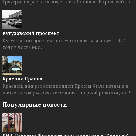
Грауэрмана располагалась лечебница на 5 кроватей , в
Кутузовский проспект
Кутузовский проспект получил свое название в 1957
году в честь М.И.
Красная Пресня
Красной, или революционной Пресня была названа в
память декабрьского восстания – первой революции 19
Популярные новости
РИА Новости: Фигурант дела о теракте в "Крокусе"