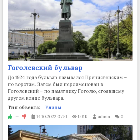
Гоголевский бульвар
До 1924 года бульвар назывался Пречистенским –
по воротам. Затем был переименован в
Гоголевский – по памятнику Гоголю, стоявшему
другом конце бульвара.
Тип объекта:
Улицы
—
14.10.2022
07:51
1.01K
admin
0