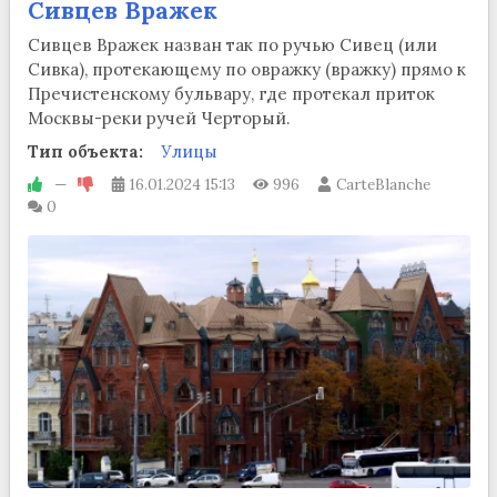
Сивцев Вражек
Сивцев Вражек назван так по ручью Сивец (или
Сивка), протекающему по овражку (вражку) прямо к
Пречистенскому бульвару, где протекал приток
Москвы-реки ручей Черторый.
Тип объекта:
Улицы
—
16.01.2024
15:13
996
CarteBlanche
0