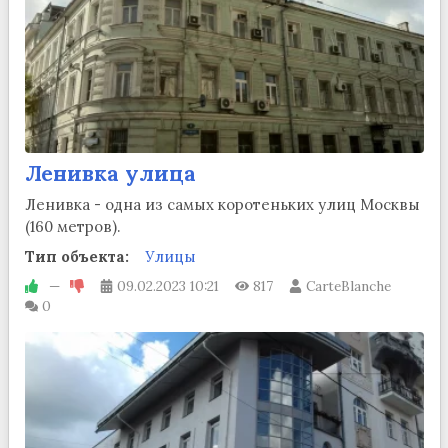
Ленивка улица
Ленивка - одна из самых коротеньких улиц Москвы
(160 метров).
Тип объекта:
Улицы
—
09.02.2023
10:21
817
CarteBlanche
0