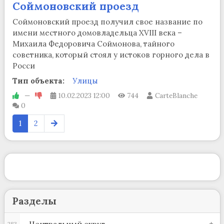
Соймоновский проезд
Соймоновский проезд получил свое название по
имени местного домовладельца XVIII века –
Михаила Федоровича Соймонова, тайного
советника, который стоял у истоков горного дела в
Росси
Тип объекта:
Улицы
—
10.02.2023
12:00
744
CarteBlanche
0
1
2
Разделы
283