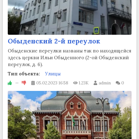
Обыденский 2-й переулок
Обыденские переулки названы так по находящейся
здесь церкви Ильи Обыденного (2-ой Обыденский
переулок, д. 6).
Тип объекта:
Улицы
—
05.02.2023
16:58
1.23K
admin
0