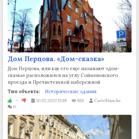
Дом Перцова. «Дом-сказка»
Дом Перцова, или как его еще называют «дом-
сказка» расположился на углу Соймоновского
проезда и Пречистенской набережной
Тип объекта:
Исторические здания
—
10.02.2023
13:18
855
CarteBlanche
0