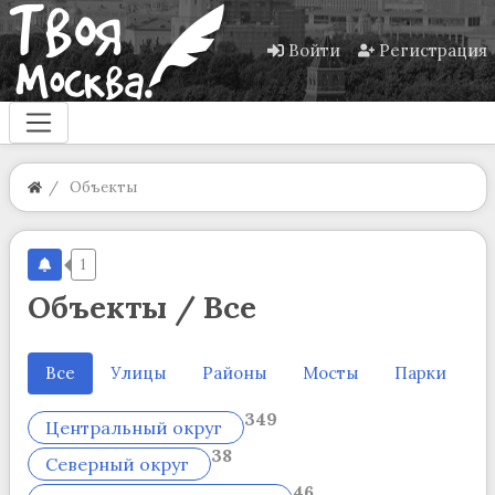
Войти
Регистрация
Объекты
1
Объекты / Все
Все
Улицы
Районы
Мосты
Парки
И
349
Центральный округ
38
Северный округ
46