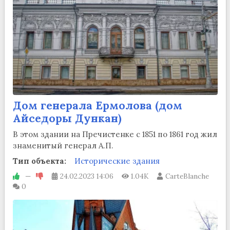
Дом генерала Ермолова (дом
Айседоры Дункан)
В этом здании на Пречистенке с 1851 по 1861 год жил
знаменитый генерал А.П.
Тип объекта:
Исторические здания
—
24.02.2023
14:06
1.04K
CarteBlanche
0