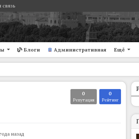
 связь
ты
Блоги
Административная
Ещё
0
0
Репутация
Рейтинг
 года назад