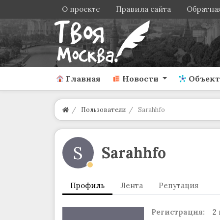
О проекте
Правила сайта
Обратная
Главная
Новости
Объек
Пользователи
Sarahhfo
S
Sarahhfo
Профиль
Лента
Репутация
Регистрация:
2