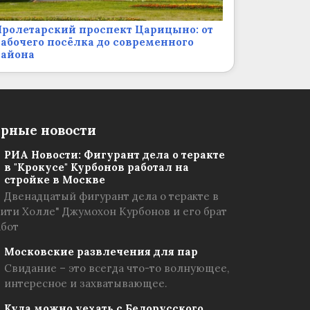
ролетарский проспект Царицыно: от
абочего посёлка до современного
района
рные новости
РИА Новости: Фигурант дела о теракте
в "Крокусе" Курбонов работал на
стройке в Москве
Двенадцатый фигурант дела о теракте в
Сити Холле" Джумохон Курбонов и его брат
абот
Московские развлечения для пар
Свидание – это всегда что-то волнующее,
интересное и захватывающее.
Куда можно уехать с Белорусского