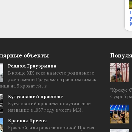
П
р
лярные объекты
Популя
Роддом Грауэрмана
В конце XIX века на месте родильного
дома имени Грауэрмана располагалась
ица на 5 кроватей , в
"Крокус 
Кутузовский проспект
Сухроб р
Кутузовский проспект получил свое
название в 1957 году в честь М.И.
Красная Пресня
Красной, или революционной Пресня