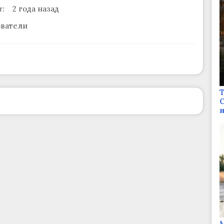
:
2 года назад
ватели
Т
С
и
М