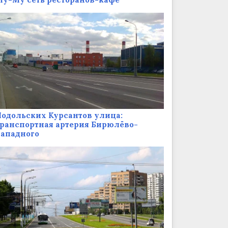
одольских Курсантов улица:
ранспортная артерия Бирюлёво-
Западного