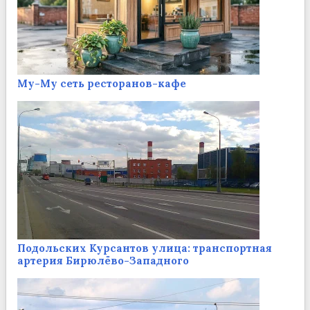
Му-Му сеть ресторанов-кафе
Подольских Курсантов улица: транспортная
артерия Бирюлёво-Западного