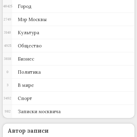
Город
48425
Мэр Москвы
2749
Культура
3140
Общество
4925
Бизнес
3818
Политика
0
В мире
3
Спорт
3492
Записки москвича
982
Автор записи