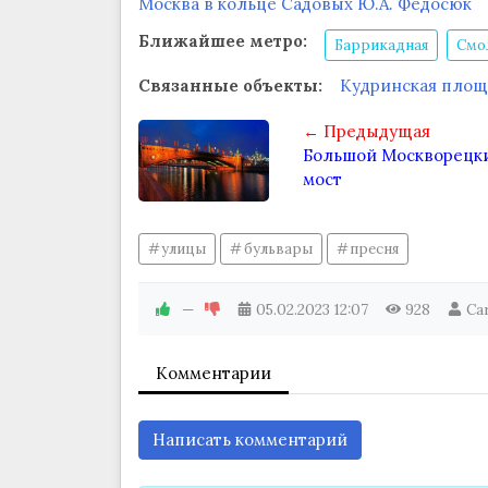
Москва в кольце Садовых Ю.А. Федосюк
Ближайшее метро:
Баррикадная
Смо
Связанные объекты:
Кудринская площ
← Предыдущая
Большой Москворецк
мост
улицы
бульвары
пресня
—
05.02.2023
12:07
928
Ca
Комментарии
Написать комментарий