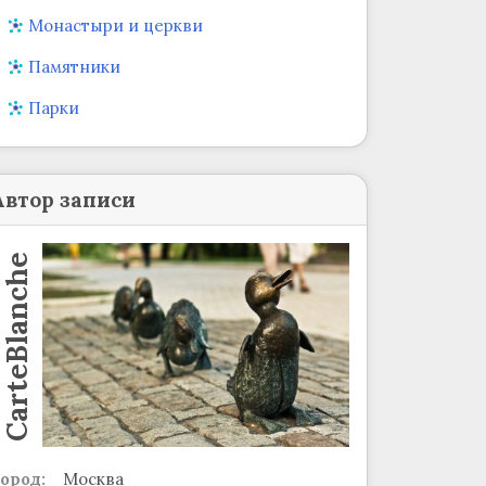
Монастыри и церкви
Памятники
Парки
Автор записи
CarteBlanche
ород:
Москва