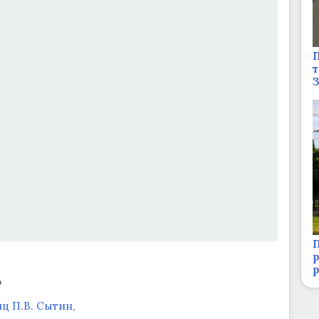
П
т
П
р
о
иц П.В. Сытин