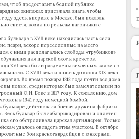
ми, чтоб предоставить бедной публике
к
арядных экипажах приезжала знать, чтобы
 году здесь, впервые в Москве, был показан
П
ьно свистя, возил по рельсам вагончики с
о бульвара в XVII веке находилась часть села
ие псари, вскоре переселенные на место
дом с ними располагались слободы «трубников»
 обучавших для царской охоты кречетов.
онца XVI века были разделены земляным валом со
 засыпали. С XVIII века и вплоть до конца XIX века
ратия. Во время пожара 1812 года почти все дома
оены новые, среди которых был замечательный по
троенный О.И. Бове в 1817 году. К сожалению, дом
чтожен в 1941 году немецкой бомбой.
ом бульваре действовала боевая дружина фабрики
. Весь бульвар был забаррикадирован и оплетен
ка его обстреливала царская артиллерия. Только
скам удалось овладеть этим участком. В октябре
опролитные бои красногвардейцев с юнкерами,