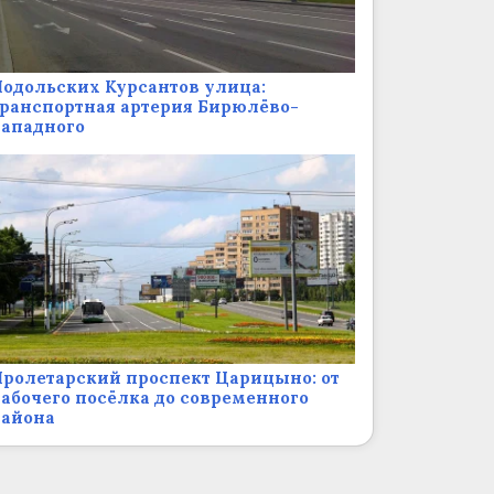
одольских Курсантов улица:
ранспортная артерия Бирюлёво-
Западного
ролетарский проспект Царицыно: от
абочего посёлка до современного
района