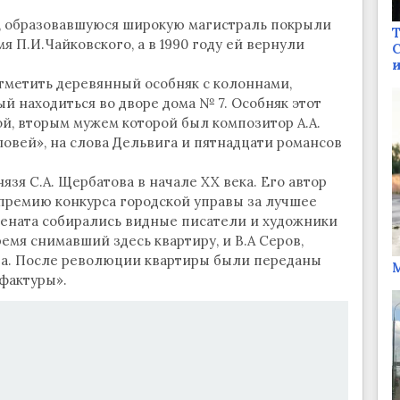
и, образовавшуюся широкую магистраль покрыли
Т
я П.И.Чайковского, а в 1990 году ей вернули
С
и
тметить деревянный особняк с колоннами,
й находиться во дворе дома № 7. Особняк этот
ой, вторым мужем которой был композитор А.А.
ловей», на слова Дельвига и пятнадцати романсов
зя С.А. Щербатова в начале XX века. Его автор
ю премию конкурса городской управы за лучшее
цената собирались видные писатели и художники
ремя снимавший здесь квартиру, и В.А Серов,
ва. После революции квартиры были переданы
М
фактуры».