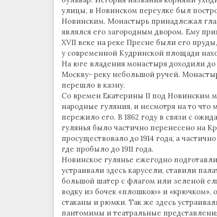
улицы, в Новинском переулке был постр
Новинским. Монастырь принадлежал глав
являлся его загородным двором. Ему при
XVII веке на реке Пресне были его пруды
у современной Кудринской площади нах
На юге владения монастыря доходили до 
Москву- реку небольшой ручей. Монастыр
перешло в казну.
Со времен Екатерины II под Новинским м
народные гуляния, и несмотря на то что 
пережило его. В 1862 году в связи с ожи
гулянья было частично перенесено на К
просуществовало до 1914 года, а частично 
где пробыло до 1911 года.
Новинское гулянье ежегодно подготавли
устраивали здесь карусели, ставили пала
большой шатер с флагом или зеленой елк
водку из бочек «плошкою» и «крючком»,
стаканы и рюмки. Так же здесь устраива
пантомимы и театральные представления.