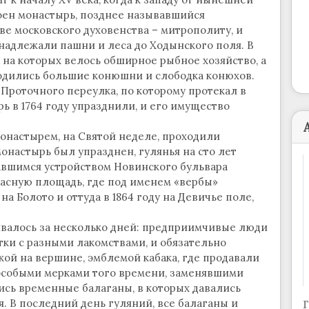
оен монастырь, позднее называвшийся
е московского духовенства – митрополиту, и
надлежали пашни и леса до Ходынского поля. В
, на которых велось обширное рыбное хозяйство, а
одились большие конюшни и слободка конюхов.
Проточного переулка, по которому протекал в
ь в 1764 году упразднили, и его имущество
онастырем, на Святой неделе, проходили
монастырь был упразднен, гулянья на сто лет
давшимся устройством Новинского бульвара
расную площадь, где под именем «вербы»
на Болото и оттуда в 1864 году на Девичье поле,
валось за несколько дней: предприимчивые люди
тки с разными лакомствами, и обязательно
ой на вершине, эмблемой кабака, где продавали
 особыми мерками того времени, заменявшими
лись временные балаганы, в которых давались
 В последний день гуляний, все балаганы и
Г