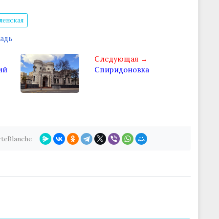
ленская
адь
Следующая →
ий
Спиридоновка
rteBlanche