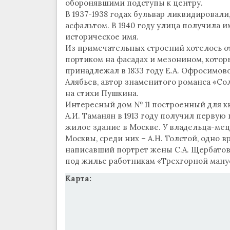
оборонявшими подступы к центру.
В 1937-1938 годах бульвар ликвидировал
асфальтом. В 1940 году улица получила им
историческое имя.
Из примечательных строений хотелось о
портиком на фасадах и мезонином, которы
принадлежал в 1833 году Е.А. Офросимов
Алябьев, автор знаменитого романса «Со
на стихи Пушкина.
Интересный дом № 11 построенный для кня
А.И. Таманян в 1913 году получил перву
жилое здание в Москве. У владельца-ме
Москвы, среди них – А.Н. Толстой, одно в
написавший портрет жены С.А. Щербато
под жилье работникам «Трехгорной ману
Карта: