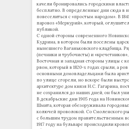
качели бронировались городскими властя
бесплатно. В определенные дни сюда в н
повеселиться с «простым народом». В 1841
паровоз «Меркурий», который, оглушител
публикой.
С одной стороны современного Новинског
Кудрина, в котором были поселены царск
нынешнего Ваганьковского кладбища. Ря
(печники и трубочисты) и «кречетников»,
Восточная и западная стороны улицы с к
рвом, который в 1820-х годах срыли, а ров
основными домовладельцами была аристок
по улице сгорели, но вскоре были выстр
архитектуре дом князя Н.С. Гагарина, пос
не сохранился до наших дней, он был уни
В декабрьские дни 1905 года на Новинск
Шмита, которая обезоруживала городовых
колючей проволокой. Со Смоленского рын
с большим трудом правительственным вой
1917 году на бульваре происходили кров