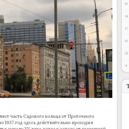
19
14
17
10
25
8
яет часть Садового кольца от Проточного
по 1937 год здесь действительно проходил
т к началу XV века, когда к западу от нынешней