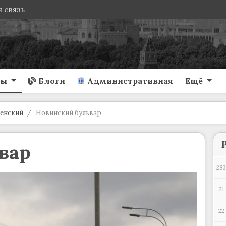
 связь
ты
Блоги
Административная
Ещё
енский
Новинский бульвар
вар
283
21
22